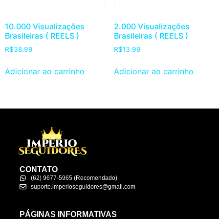
10.000 Visualizações
2.000 Visualizações
Brasileiras ( REELS )
Brasileiras ( REELS )
R$
38.99
R$
13.99
Adicionar ao carrinho
Adicionar ao carrinho
CONTATO
(62) 9677-5965 (Recomendado)
suporte.imperioseguidores@gmail.com
PÁGINAS INFORMATIVAS