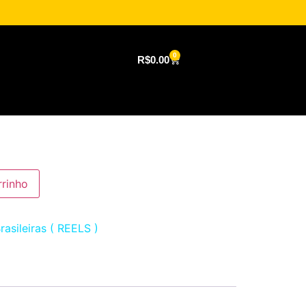
0
R$
0.00
rrinho
rasileiras ( REELS )