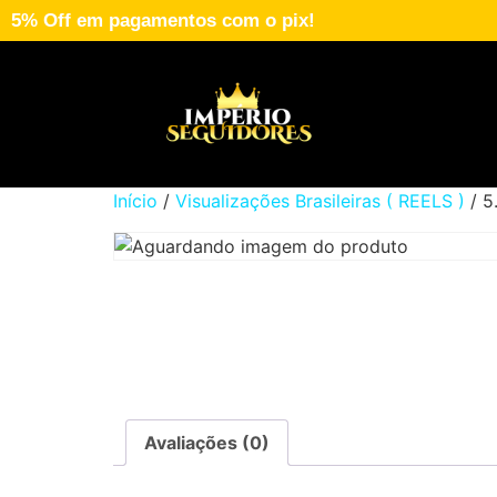
5% Off em pagamentos com o pix!
Início
/
Visualizações Brasileiras ( REELS )
/ 5
Avaliações (0)