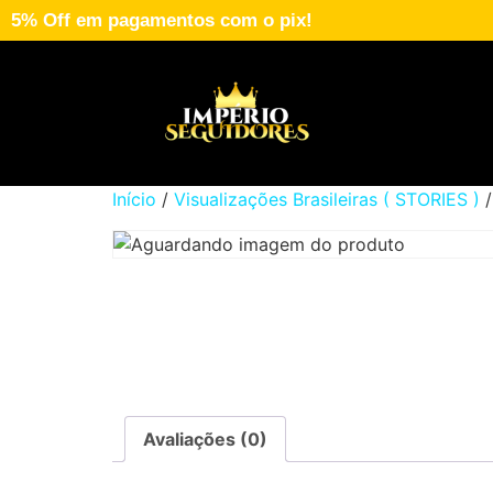
5% Off em pagamentos com o pix!
Início
/
Visualizações Brasileiras ( STORIES )
/
Avaliações (0)