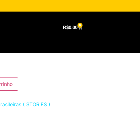
0
R$
0.00
rrinho
rasileiras ( STORIES )