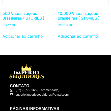
500 Visualizações
10.000 Visualizações
Brasileiras ( STORIES )
Brasileiras ( STORIES )
R$
22.00
R$
219.00
Adicionar ao carrinho
Adicionar ao carrinho
CONTATO
(62) 9677-5965 (Recomendado)
suporte.imperioseguidores@gmail.com
PÁGINAS INFORMATIVAS