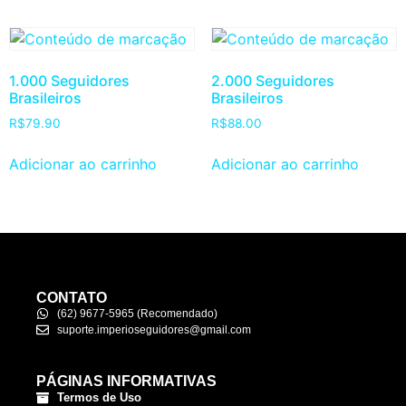
1.000 Seguidores
2.000 Seguidores
Brasileiros
Brasileiros
R$
79.90
R$
88.00
Adicionar ao carrinho
Adicionar ao carrinho
CONTATO
(62) 9677-5965 (Recomendado)
suporte.imperioseguidores@gmail.com
PÁGINAS INFORMATIVAS
Termos de Uso