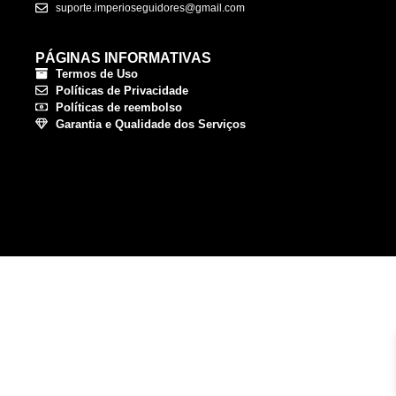
suporte.imperioseguidores@gmail.com
PÁGINAS INFORMATIVAS
Termos de Uso
Políticas de Privacidade
Políticas de reembolso
Garantia e Qualidade dos Serviços